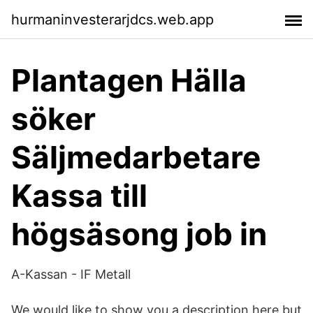
hurmaninvesterarjdcs.web.app
Plantagen Hälla
söker
Säljmedarbetare
Kassa till
högsäsong job in
A-Kassan - IF Metall
We would like to show you a description here but