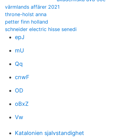
värmlands affärer 2021
throne-holst anna
petter finn holland
schneider electric hisse senedi
epJ
mU
Qq
cnwF
OD
oBxZ
Vw
Katalonien sjalvstandighet