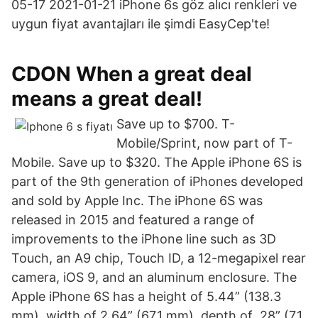
05-17 2021-01-21 iPhone 6s göz alıcı renkleri ve
uygun fiyat avantajları ile şimdi EasyCep'te!
CDON When a great deal
means a great deal!
Save up to $700. T-
Mobile/Sprint, now part of T-
Mobile. Save up to $320. The Apple iPhone 6S is
part of the 9th generation of iPhones developed
and sold by Apple Inc. The iPhone 6S was
released in 2015 and featured a range of
improvements to the iPhone line such as 3D
Touch, an A9 chip, Touch ID, a 12-megapixel rear
camera, iOS 9, and an aluminum enclosure. The
Apple iPhone 6S has a height of 5.44” (138.3
mm), width of 2.64” (67.1 mm), depth of .28” (7.1