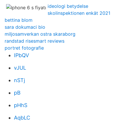
ideologi betydelse
skolinspektionen enkät 2021
bettina blom
sara dokumaci bio
miljosamverkan ostra skaraborg
randstad risesmart reviews
portret fotografie
IPbQV
vJUL
nSTj
pB
pHhS
AqbLC