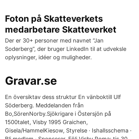
Foton på Skatteverkets
medarbetare Skatteverket
Der er 30+ personer med navnet “Jan
Soderberg”, der bruger LinkedIn til at udveksle
oplysninger, idéer og muligheder.
Gravar.se
En översiktav dess struktur En vänboktill Ulf
Söderberg. Meddelanden från
Bo,SörenNorby.Sjökrigare i Östersjön på
1500talet, Visby 1995 Graichen,
Gisela/HammelKiesow, Styrelse · Ishallsschema ·
Bli medlem · Sponsorer. Följ Visby Roma: tis 30