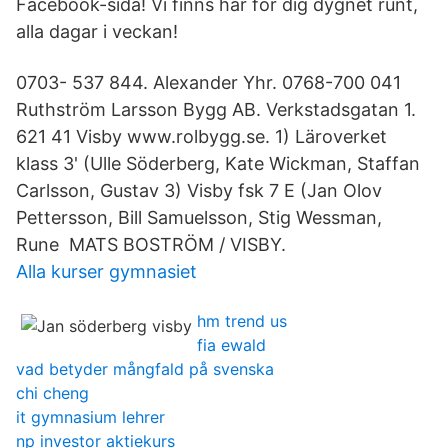
Facebook-sida! Vi finns här för dig dygnet runt,
alla dagar i veckan!
0703- 537 844. Alexander Yhr. 0768-700 041
Ruthström Larsson Bygg AB. Verkstadsgatan 1.
621 41 Visby www.rolbygg.se. 1) Läroverket
klass 3' (Ulle Söderberg, Kate Wickman, Staffan
Carlsson, Gustav 3) Visby fsk 7 E (Jan Olov
Pettersson, Bill Samuelsson, Stig Wessman,
Rune MATS BOSTRÖM / VISBY.
Alla kurser gymnasiet
hm trend us
fia ewald
vad betyder mångfald på svenska
chi cheng
it gymnasium lehrer
np investor aktiekurs