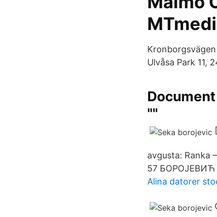
Malmö 
MTmedi
Kronborgsvägen 3
Ulvåsa Park 11, 2
Document G
""
avgusta: Ranka –
57 БОРОЈЕВИЋ 
Alina datorer st