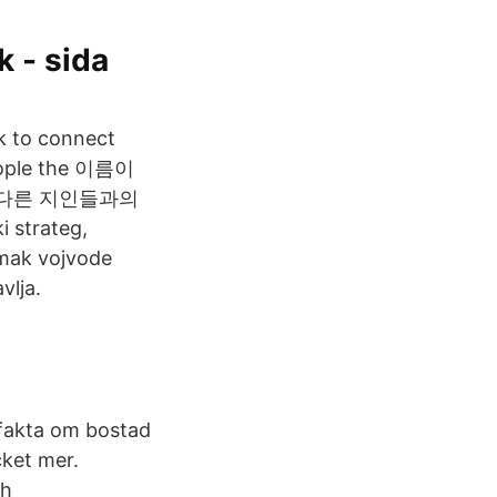
 - sida
k to connect
people the 이름이
님과 다른 지인들과의
 strateg,
tomak vojvode
vlja.
 fakta om bostad
ket mer.
ch