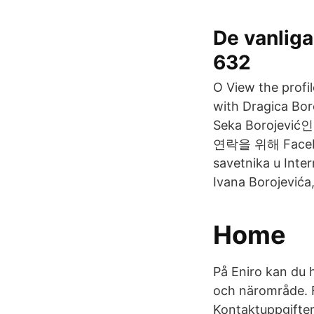
De vanlig
632
O View the profi
with Dragica Bo
Seka Boroje
연락을 위해 Facebook
savetnika u Inter
Ivana Borojevića,
Home
På Eniro kan du 
och närområde. 
Kontaktuppgifter