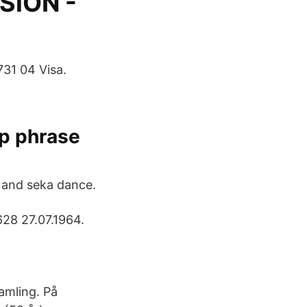
SiON -
31 04 Visa.
ep phrase
i and seka dance.
628 27.07.1964.
amling. På