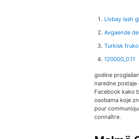
Livbay lash g
Avgaende de
Turkisk fruko
120000_0.11
godine proglašen
naredne postaje 
Facebook kako bis
osobama koje zna
pour communique
connaître.