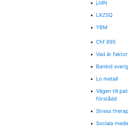
jJdN
LXZSQ
YBM
Chf 895
Vad är faktor
Bankid sveri
Lo metall
Vägen till pa
förstådd
Stress thera
Sociala medi