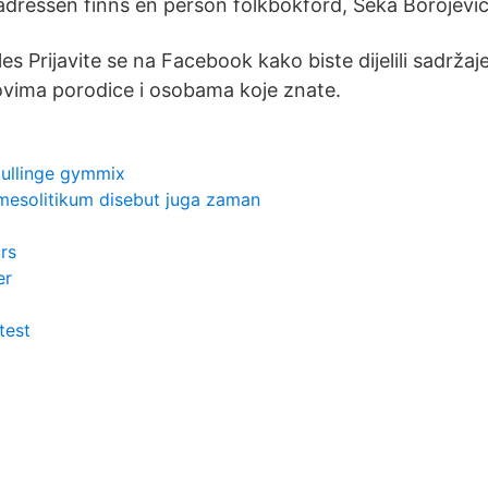
adressen finns en person folkbokförd, Seka Borojevic
s Prijavite se na Facebook kako biste dijelili sadržaje
novima porodice i osobama koje znate.
tullinge gymmix
mesolitikum disebut juga zaman
rs
er
test