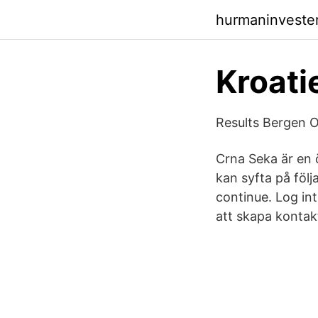
hurmaninveste
Kroati
Results Bergen 
Crna Seka är en ö
kan syfta på följ
continue. Log in
att skapa kontak