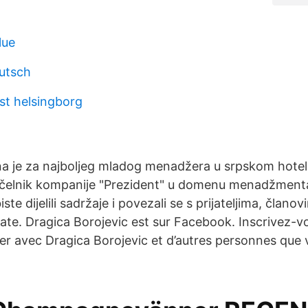
lue
utsch
st helsingborg
a je za najboljeg mladog menadžera u srpskom hoteli
čelnik kompanije "Prezident" u domenu menadžmenta.
te dijelili sadržaje i povezali se s prijateljima, člano
te. Dragica Borojevic est sur Facebook. Inscrivez-
r avec Dragica Borojevic et d’autres personnes que