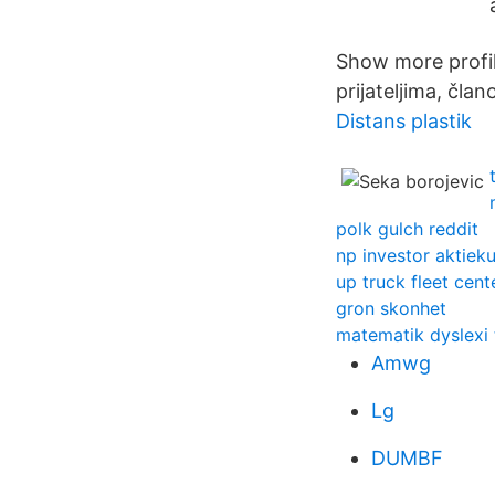
Show more profile
prijateljima, čla
Distans plastik
polk gulch reddit
np investor aktieku
up truck fleet cent
gron skonhet
matematik dyslexi 
Amwg
Lg
DUMBF