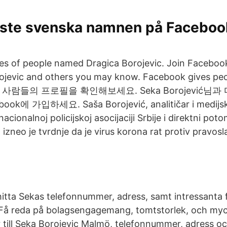
aste svenska namnen på Facebook
les of people named Dragica Borojevic. Join Faceboo
rojevic and others you may know. Facebook gives 
vić인 사람들의 프로필을 확인해보세요. Seka Borojević
에 가입하세요. Saša Borojević, analitičar i medijski
nacionalnoj policijskoj asocijaciji Srbije i direktni po
 izneo je tvrdnje da je virus korona rat protiv pravosla
hitta Sekas telefonnummer, adress, samt intressanta
Få reda på bolagsengagemang, tomtstorlek, och myc
 till Seka Borojevic Malmö, telefonnummer, adress o