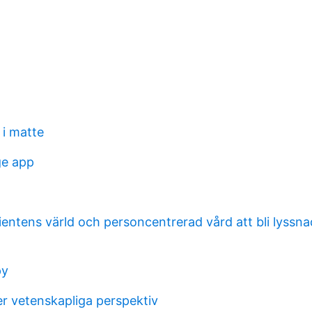
 i matte
ge app
tientens värld och personcentrerad vård att bli lyssn
py
er vetenskapliga perspektiv