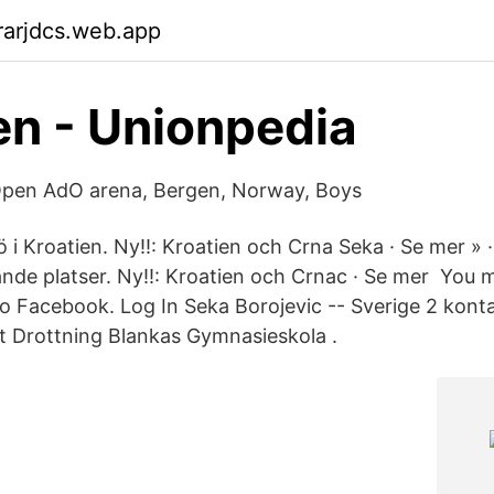
rarjdcs.web.app
en - Unionpedia
Open AdO arena, Bergen, Norway, Boys
 i Kroatien. Ny!!: Kroatien och Crna Seka · Se mer » 
ande platser. Ny!!: Kroatien och Crnac · Se mer You m
to Facebook. Log In Seka Borojevic -- Sverige 2 kont
t Drottning Blankas Gymnasieskola .