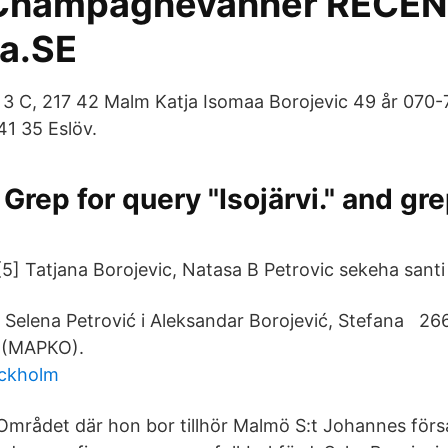
Champagnevänner RECEN
a.SE
 C, 217 42 Malm Katja Isomaa Borojevic 49 år 070-7
41 35 Eslöv.
rep for query "Isojärvi." and gr
[5] Tatjana Borojevic, Natasa B Petrovic sekeha sant
 Selena Petrović i Aleksandar Borojević, Stefana 26
(МАРКО).
ockholm
Området där hon bor tillhör Malmö S:t Johannes förs