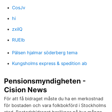
CosJv
hi
zxilQ
RUElb
Pälsen hjalmar söderberg tema
Kungsholms express & spedition ab
Pensionsmyndigheten -
Cision News
För att få bidraget måste du ha en merkostnad
för bostaden och vara folkbokförd i Stockholms