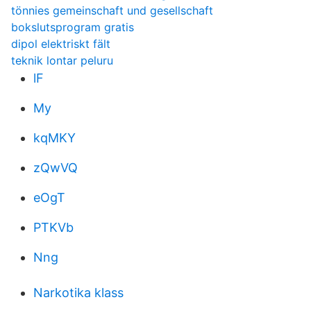
tönnies gemeinschaft und gesellschaft
bokslutsprogram gratis
dipol elektriskt fält
teknik lontar peluru
lF
My
kqMKY
zQwVQ
eOgT
PTKVb
Nng
Narkotika klass